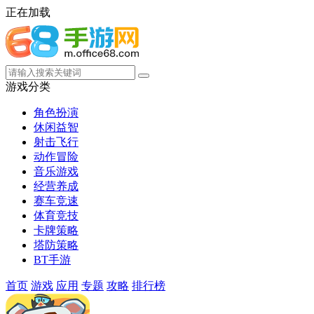
正在加载
游戏分类
角色扮演
休闲益智
射击飞行
动作冒险
音乐游戏
经营养成
赛车竞速
体育竞技
卡牌策略
塔防策略
BT手游
首页
游戏
应用
专题
攻略
排行榜