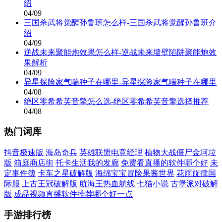
绍
04/09
三国杀武将觉醒孙鲁班怎么样-三国杀武将觉醒孙鲁班介
绍
04/09
逆战未来聚能炮效果怎么样-逆战未来墙壁陷阱聚能炮效
果解析
04/09
异星探险家气喘种子在哪里-异星探险家气喘种子在哪里
04/08
绝区零希希芙音擎怎么选-绝区零希希芙音擎选择推荐
04/08
热门词库
抖音极速版
海岛奇兵
英雄联盟电竞经理
植物大战僵尸金坷垃
版
箱庭商店街
托卡生活我的发廊
免费看直播的软件哪个好
未
定事件簿
卡车之星破解版
海绵宝宝冒险果酱世界
花雨旋律国
际服
上古王冠破解版
航海王热血航线
七猫小说
古堡派对破解
版
成品视频直播软件推荐哪个好一点
手游排行榜