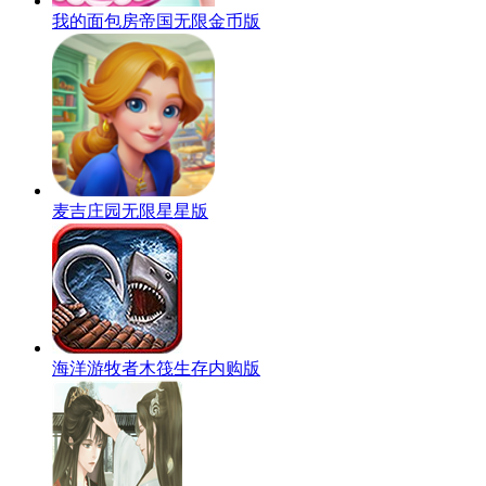
我的面包房帝国无限金币版
麦吉庄园无限星星版
海洋游牧者木筏生存内购版