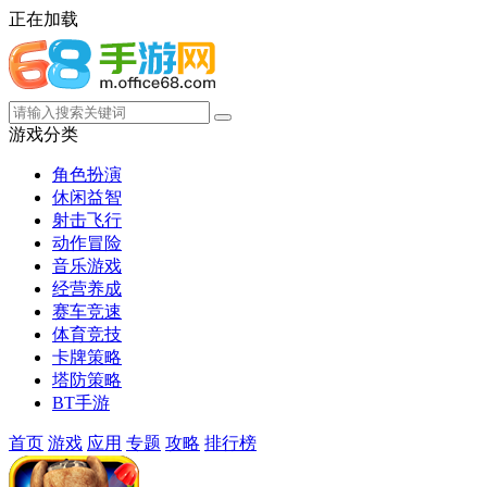
正在加载
游戏分类
角色扮演
休闲益智
射击飞行
动作冒险
音乐游戏
经营养成
赛车竞速
体育竞技
卡牌策略
塔防策略
BT手游
首页
游戏
应用
专题
攻略
排行榜