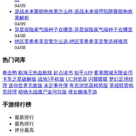
04/09
逆战未来聚能炮效果怎么样-逆战未来墙壁陷阱聚能炮效
果解析
04/09
异星探险家气喘种子在哪里-异星探险家气喘种子在哪里
04/08
绝区零希希芙音擎怎么选-绝区零希希芙音擎选择推荐
04/08
热门词库
拳击鸭
航海王热血航线
起点读书
知乎APP
要塞围城无限金币
卡车之星破解版
战地5手机版
UC浏览器
闪耀暖暖
梦幻足球经
理
迷你世界无敌版
未定事件簿
夸克浏览器精简版
英雄联盟电
竞经理
植物大战僵尸金坷垃版
倩女幽魂手游
手游排行榜
最新排行
最热排行
评分最高