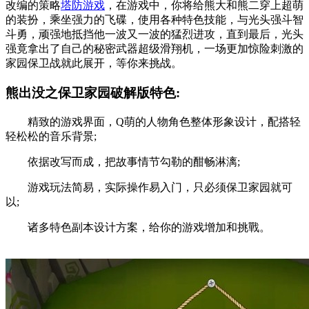
改编的策略
塔防游戏
，在游戏中，你将给熊大和熊二穿上超萌
的装扮，乘坐强力的飞碟，使用各种特色技能，与光头强斗智
斗勇，顽强地抵挡他一波又一波的猛烈进攻，直到最后，光头
强竟拿出了自己的秘密武器超级滑翔机，一场更加惊险刺激的
家园保卫战就此展开，等你来挑战。
熊出没之保卫家园破解版特色:
精致的游戏界面，Q萌的人物角色整体形象设计，配搭轻
轻松松的音乐背景;
依据改写而成，把故事情节勾勒的酣畅淋漓;
游戏玩法简易，实际操作易入门，只必须保卫家园就可
以;
诸多特色副本设计方案，给你的游戏增加和挑戰。