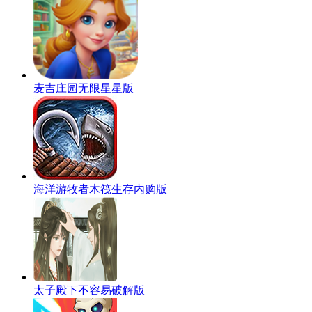
麦吉庄园无限星星版
海洋游牧者木筏生存内购版
太子殿下不容易破解版