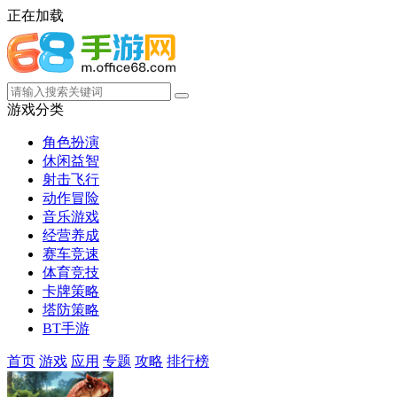
正在加载
游戏分类
角色扮演
休闲益智
射击飞行
动作冒险
音乐游戏
经营养成
赛车竞速
体育竞技
卡牌策略
塔防策略
BT手游
首页
游戏
应用
专题
攻略
排行榜