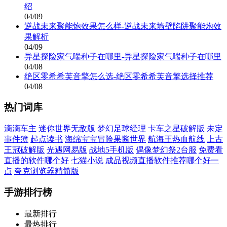
绍
04/09
逆战未来聚能炮效果怎么样-逆战未来墙壁陷阱聚能炮效
果解析
04/09
异星探险家气喘种子在哪里-异星探险家气喘种子在哪里
04/08
绝区零希希芙音擎怎么选-绝区零希希芙音擎选择推荐
04/08
热门词库
滴滴车主
迷你世界无敌版
梦幻足球经理
卡车之星破解版
未定
事件簿
起点读书
海绵宝宝冒险果酱世界
航海王热血航线
上古
王冠破解版
光遇网易版
战地5手机版
偶像梦幻祭2台服
免费看
直播的软件哪个好
七猫小说
成品视频直播软件推荐哪个好一
点
夸克浏览器精简版
手游排行榜
最新排行
最热排行