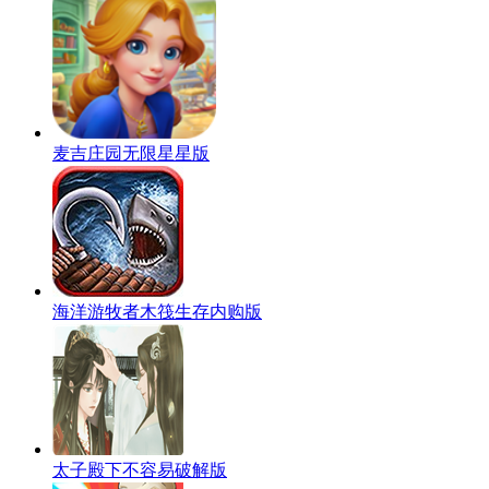
麦吉庄园无限星星版
海洋游牧者木筏生存内购版
太子殿下不容易破解版