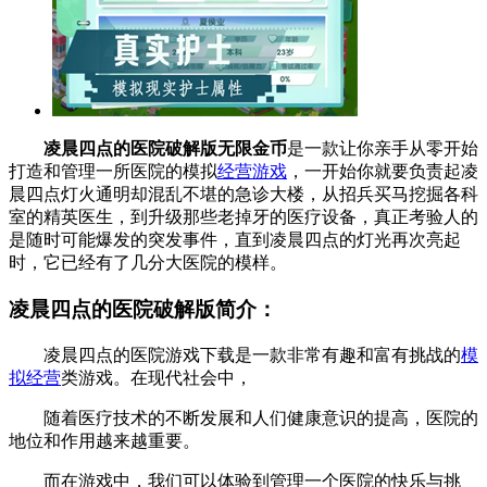
凌晨四点的医院破解版无限金币
是一款让你亲手从零开始
打造和管理一所医院的模拟
经营游戏
，一开始你就要负责起凌
晨四点灯火通明却混乱不堪的急诊大楼，从招兵买马挖掘各科
室的精英医生，到升级那些老掉牙的医疗设备，真正考验人的
是随时可能爆发的突发事件，直到凌晨四点的灯光再次亮起
时，它已经有了几分大医院的模样。
凌晨四点的医院破解版简介：
凌晨四点的医院游戏下载是一款非常有趣和富有挑战的
模
拟经营
类游戏。在现代社会中，
随着医疗技术的不断发展和人们健康意识的提高，医院的
地位和作用越来越重要。
而在游戏中，我们可以体验到管理一个医院的快乐与挑