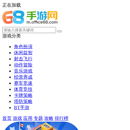
正在加载
游戏分类
角色扮演
休闲益智
射击飞行
动作冒险
音乐游戏
经营养成
赛车竞速
体育竞技
卡牌策略
塔防策略
BT手游
首页
游戏
应用
专题
攻略
排行榜