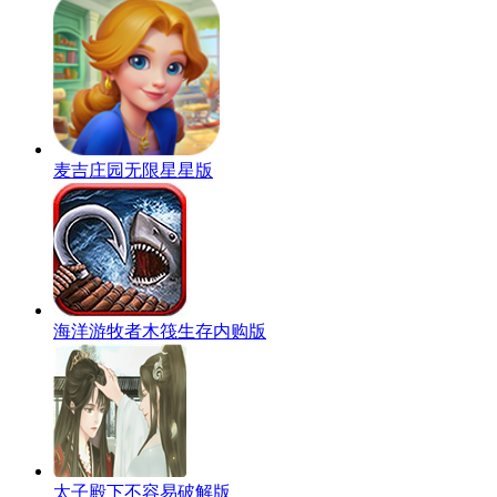
麦吉庄园无限星星版
海洋游牧者木筏生存内购版
太子殿下不容易破解版