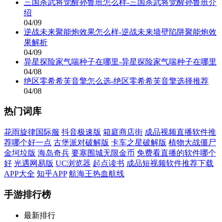
三国杀武将觉醒孙鲁班怎么样-三国杀武将觉醒孙鲁班介
绍
04/09
逆战未来聚能炮效果怎么样-逆战未来墙壁陷阱聚能炮效
果解析
04/09
异星探险家气喘种子在哪里-异星探险家气喘种子在哪里
04/08
绝区零希希芙音擎怎么选-绝区零希希芙音擎选择推荐
04/08
热门词库
花雨旋律国际服
抖音极速版
箱庭商店街
成品视频直播软件推
荐哪个好一点
古堡派对破解版
卡车之星破解版
植物大战僵尸
金坷垃版
海岛奇兵
要塞围城无限金币
免费看直播的软件哪个
好
光遇网易版
UC浏览器
起点读书
成品短视频软件推荐下载
APP大全
知乎APP
航海王热血航线
手游排行榜
最新排行