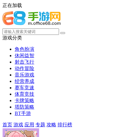
正在加载
游戏分类
角色扮演
休闲益智
射击飞行
动作冒险
音乐游戏
经营养成
赛车竞速
体育竞技
卡牌策略
塔防策略
BT手游
首页
游戏
应用
专题
攻略
排行榜