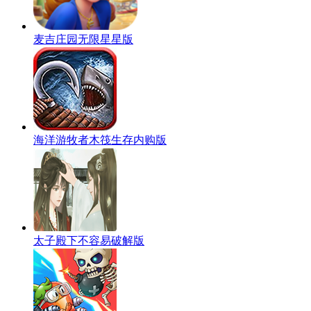
麦吉庄园无限星星版
海洋游牧者木筏生存内购版
太子殿下不容易破解版