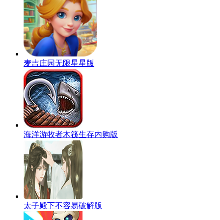
麦吉庄园无限星星版
海洋游牧者木筏生存内购版
太子殿下不容易破解版