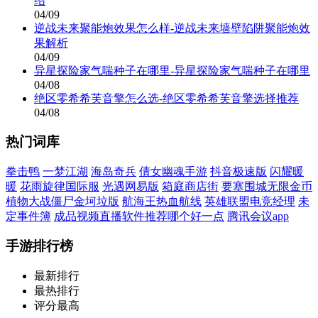
绍
04/09
逆战未来聚能炮效果怎么样-逆战未来墙壁陷阱聚能炮效
果解析
04/09
异星探险家气喘种子在哪里-异星探险家气喘种子在哪里
04/08
绝区零希希芙音擎怎么选-绝区零希希芙音擎选择推荐
04/08
热门词库
拳击鸭
一梦江湖
海岛奇兵
倩女幽魂手游
抖音极速版
闪耀暖
暖
花雨旋律国际服
光遇网易版
箱庭商店街
要塞围城无限金币
植物大战僵尸金坷垃版
航海王热血航线
英雄联盟电竞经理
未
定事件簿
成品视频直播软件推荐哪个好一点
腾讯会议app
手游排行榜
最新排行
最热排行
评分最高