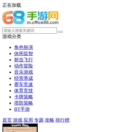
正在加载
游戏分类
角色扮演
休闲益智
射击飞行
动作冒险
音乐游戏
经营养成
赛车竞速
体育竞技
卡牌策略
塔防策略
BT手游
首页
游戏
应用
专题
攻略
排行榜