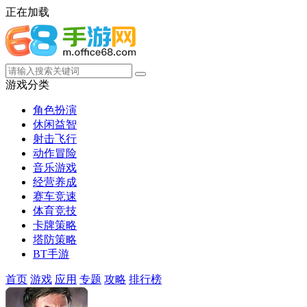
正在加载
游戏分类
角色扮演
休闲益智
射击飞行
动作冒险
音乐游戏
经营养成
赛车竞速
体育竞技
卡牌策略
塔防策略
BT手游
首页
游戏
应用
专题
攻略
排行榜