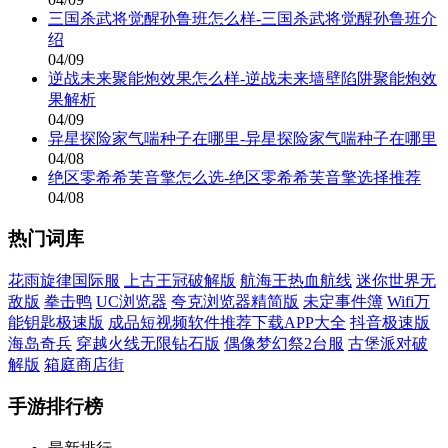
三国杀武将觉醒孙鲁班怎么样-三国杀武将觉醒孙鲁班介
绍
04/09
逆战未来聚能炮效果怎么样-逆战未来墙壁陷阱聚能炮效
果解析
04/09
异星探险家气喘种子在哪里-异星探险家气喘种子在哪里
04/08
绝区零希希芙音擎怎么选-绝区零希希芙音擎选择推荐
04/08
热门词库
花雨旋律国际服
上古王冠破解版
航海王热血航线
迷你世界无
敌版
拳击鸭
UC浏览器
夸克浏览器精简版
未定事件簿
Wifi万
能钥匙极速版
成品短视频软件推荐下载APP大全
抖音极速版
海岛奇兵
穿越火线无限钻石版
偶像梦幻祭2台服
古堡派对破
解版
箱庭商店街
手游排行榜