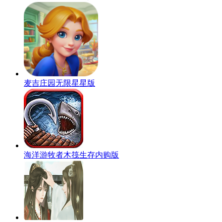
麦吉庄园无限星星版
海洋游牧者木筏生存内购版