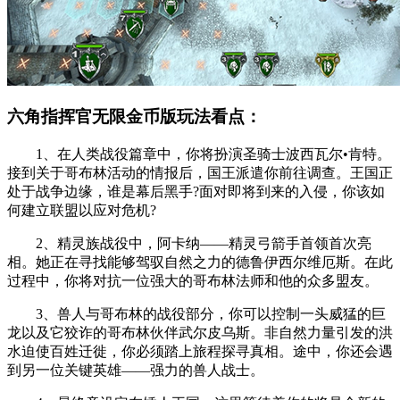
六角指挥官无限金币版玩法看点：
1、在人类战役篇章中，你将扮演圣骑士波西瓦尔•肯特。
接到关于哥布林活动的情报后，国王派遣你前往调查。王国正
处于战争边缘，谁是幕后黑手?面对即将到来的入侵，你该如
何建立联盟以应对危机?
2、精灵族战役中，阿卡纳——精灵弓箭手首领首次亮
相。她正在寻找能够驾驭自然之力的德鲁伊西尔维厄斯。在此
过程中，你将对抗一位强大的哥布林法师和他的众多盟友。
3、兽人与哥布林的战役部分，你可以控制一头威猛的巨
龙以及它狡诈的哥布林伙伴武尔皮乌斯。非自然力量引发的洪
水迫使百姓迁徙，你必须踏上旅程探寻真相。途中，你还会遇
到另一位关键英雄——强力的兽人战士。