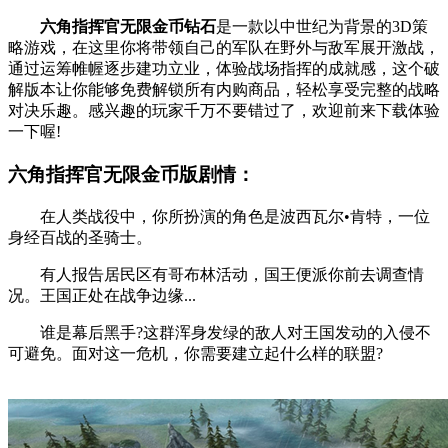
六角指挥官无限金币钻石
是一款以中世纪为背景的3D策
略游戏，在这里你将带领自己的军队在野外与敌军展开激战，
通过运筹帷幄逐步建功立业，体验战场指挥的成就感，这个破
解版本让你能够免费解锁所有内购商品，轻松享受完整的战略
对决乐趣。感兴趣的玩家千万不要错过了，欢迎前来下载体验
一下喔!
六角指挥官无限金币版剧情：
在人类战役中，你所扮演的角色是波西瓦尔•肯特，一位
身经百战的圣骑士。
有人报告居民区有哥布林活动，国王便派你前去调查情
况。王国正处在战争边缘...
谁是幕后黑手?这群浑身发绿的敌人对王国发动的入侵不
可避免。面对这一危机，你需要建立起什么样的联盟?