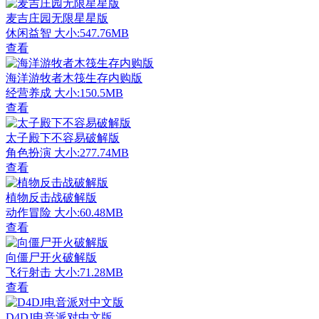
麦吉庄园无限星星版
休闲益智
大小:547.76MB
查看
海洋游牧者木筏生存内购版
经营养成
大小:150.5MB
查看
太子殿下不容易破解版
角色扮演
大小:277.74MB
查看
植物反击战破解版
动作冒险
大小:60.48MB
查看
向僵尸开火破解版
飞行射击
大小:71.28MB
查看
D4DJ电音派对中文版