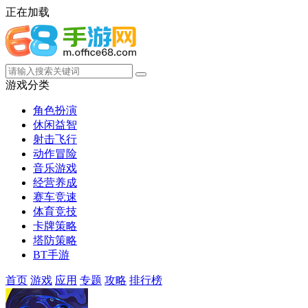
正在加载
游戏分类
角色扮演
休闲益智
射击飞行
动作冒险
音乐游戏
经营养成
赛车竞速
体育竞技
卡牌策略
塔防策略
BT手游
首页
游戏
应用
专题
攻略
排行榜