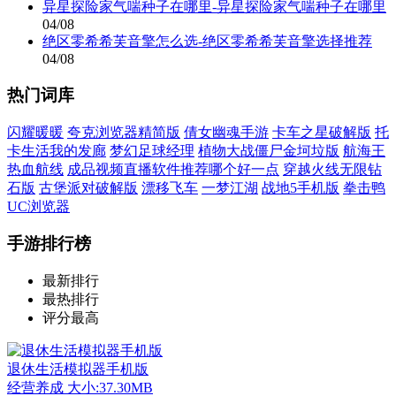
异星探险家气喘种子在哪里-异星探险家气喘种子在哪里
04/08
绝区零希希芙音擎怎么选-绝区零希希芙音擎选择推荐
04/08
热门词库
闪耀暖暖
夸克浏览器精简版
倩女幽魂手游
卡车之星破解版
托
卡生活我的发廊
梦幻足球经理
植物大战僵尸金坷垃版
航海王
热血航线
成品视频直播软件推荐哪个好一点
穿越火线无限钻
石版
古堡派对破解版
漂移飞车
一梦江湖
战地5手机版
拳击鸭
UC浏览器
手游排行榜
最新排行
最热排行
评分最高
退休生活模拟器手机版
经营养成
大小:37.30MB