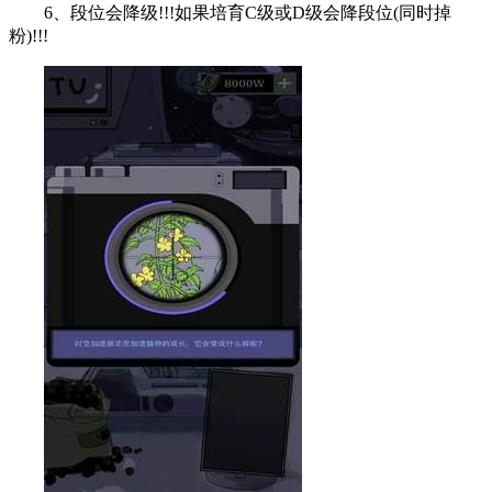
6、段位会降级!!!如果培育C级或D级会降段位(同时掉
粉)!!!