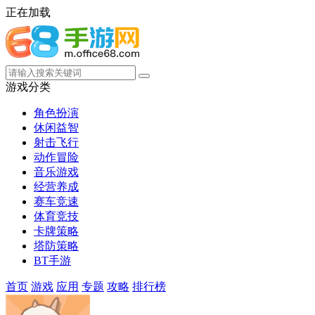
正在加载
游戏分类
角色扮演
休闲益智
射击飞行
动作冒险
音乐游戏
经营养成
赛车竞速
体育竞技
卡牌策略
塔防策略
BT手游
首页
游戏
应用
专题
攻略
排行榜