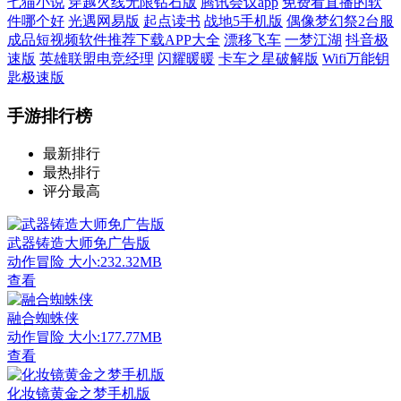
七猫小说
穿越火线无限钻石版
腾讯会议app
免费看直播的软
件哪个好
光遇网易版
起点读书
战地5手机版
偶像梦幻祭2台服
成品短视频软件推荐下载APP大全
漂移飞车
一梦江湖
抖音极
速版
英雄联盟电竞经理
闪耀暖暖
卡车之星破解版
Wifi万能钥
匙极速版
手游排行榜
最新排行
最热排行
评分最高
武器铸造大师免广告版
动作冒险
大小:232.32MB
查看
融合蜘蛛侠
动作冒险
大小:177.77MB
查看
化妆镜黄金之梦手机版