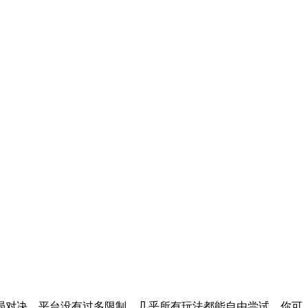
局对决。平台没有过多限制，几乎所有玩法都能自由尝试，你可