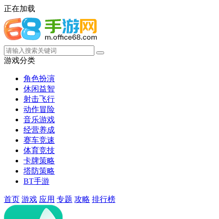
正在加载
游戏分类
角色扮演
休闲益智
射击飞行
动作冒险
音乐游戏
经营养成
赛车竞速
体育竞技
卡牌策略
塔防策略
BT手游
首页
游戏
应用
专题
攻略
排行榜