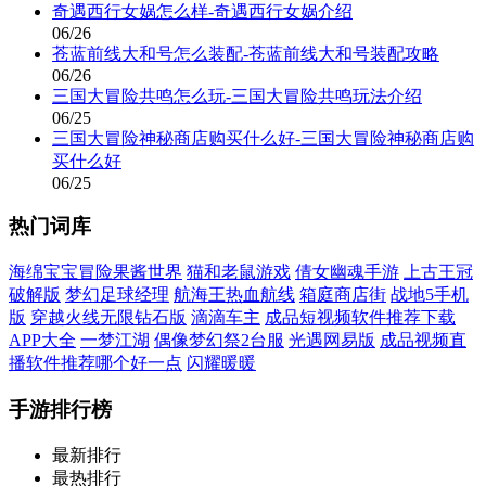
奇遇西行女娲怎么样-奇遇西行女娲介绍
06/26
苍蓝前线大和号怎么装配-苍蓝前线大和号装配攻略
06/26
三国大冒险共鸣怎么玩-三国大冒险共鸣玩法介绍
06/25
三国大冒险神秘商店购买什么好-三国大冒险神秘商店购
买什么好
06/25
热门词库
海绵宝宝冒险果酱世界
猫和老鼠游戏
倩女幽魂手游
上古王冠
破解版
梦幻足球经理
航海王热血航线
箱庭商店街
战地5手机
版
穿越火线无限钻石版
滴滴车主
成品短视频软件推荐下载
APP大全
一梦江湖
偶像梦幻祭2台服
光遇网易版
成品视频直
播软件推荐哪个好一点
闪耀暖暖
手游排行榜
最新排行
最热排行