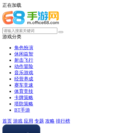
正在加载
游戏分类
角色扮演
休闲益智
射击飞行
动作冒险
音乐游戏
经营养成
赛车竞速
体育竞技
卡牌策略
塔防策略
BT手游
首页
游戏
应用
专题
攻略
排行榜