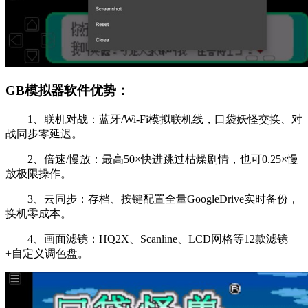
GB模拟器软件优势：
1、联机对战：蓝牙/Wi-Fi模拟联机线，口袋妖怪交换、对
战同步零延迟。
2、倍速/慢放：最高50×快进跳过枯燥剧情，也可0.25×慢
放极限操作。
3、云同步：存档、按键配置全量GoogleDrive实时备份，
换机零成本。
4、画面滤镜：HQ2X、Scanline、LCD网格等12款滤镜
+自定义调色盘。