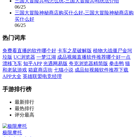
三国大冒险共鸣怎么玩-三国大冒险共鸣玩法介绍
06/25
三国大冒险神秘商店购买什么好-三国大冒险神秘商店购
买什么好
06/25
热门词库
免费看直播的软件哪个好
卡车之星破解版
植物大战僵尸金坷
垃版
UC浏览器
一梦江湖
成品视频直播软件推荐哪个好一点
漂移飞车
知乎APP
光遇网易版
夸克浏览器精简版
拳击鸭
猫
和老鼠游戏
箱庭商店街
七猫小说
成品短视频软件推荐下载
APP大全
英雄联盟电竞经理
手游排行榜
最新排行
最热排行
评分最高
极限摩托