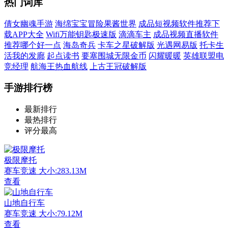
热门词库
倩女幽魂手游
海绵宝宝冒险果酱世界
成品短视频软件推荐下
载APP大全
Wifi万能钥匙极速版
滴滴车主
成品视频直播软件
推荐哪个好一点
海岛奇兵
卡车之星破解版
光遇网易版
托卡生
活我的发廊
起点读书
要塞围城无限金币
闪耀暖暖
英雄联盟电
竞经理
航海王热血航线
上古王冠破解版
手游排行榜
最新排行
最热排行
评分最高
极限摩托
赛车竞速
大小:283.13M
查看
山地自行车
赛车竞速
大小:79.12M
查看