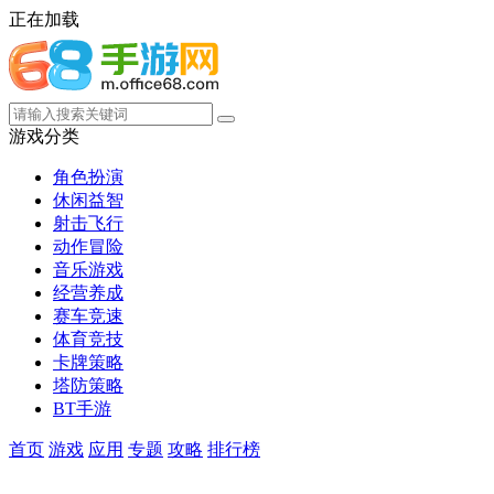
正在加载
游戏分类
角色扮演
休闲益智
射击飞行
动作冒险
音乐游戏
经营养成
赛车竞速
体育竞技
卡牌策略
塔防策略
BT手游
首页
游戏
应用
专题
攻略
排行榜