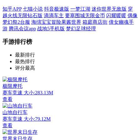
知乎APP
七猫小说
抖音极速版
一梦江湖
迷你世界无敌版
穿
越火线无限钻石版
滴滴车主
要塞围城无限金币
闪耀暖暖
偶像
梦幻祭2台服
海绵宝宝冒险果酱世界
箱庭商店街
倩女幽魂手
游
腾讯会议app
战地5手机版
梦幻足球经理
手游排行榜
最新排行
最热排行
评分最高
极限摩托
赛车竞速
大小:283.13M
查看
山地自行车
赛车竞速
大小:79.12M
查看
世界末日生存