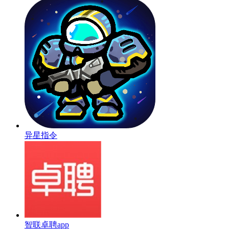
异星指令
智联卓聘app