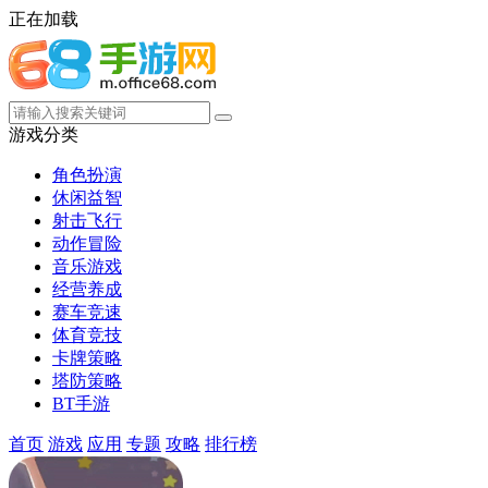
正在加载
游戏分类
角色扮演
休闲益智
射击飞行
动作冒险
音乐游戏
经营养成
赛车竞速
体育竞技
卡牌策略
塔防策略
BT手游
首页
游戏
应用
专题
攻略
排行榜