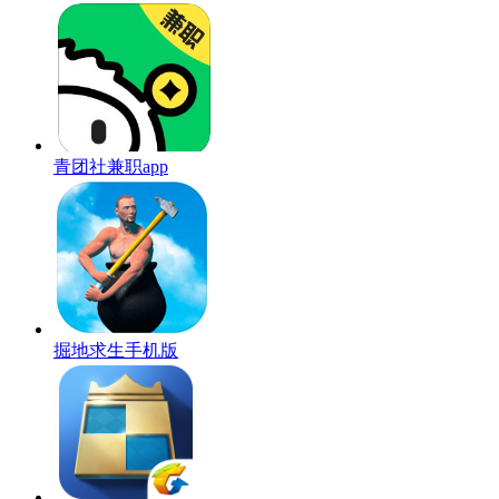
青团社兼职app
掘地求生手机版