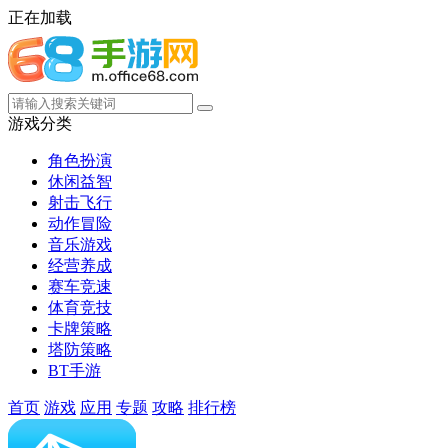
正在加载
游戏分类
角色扮演
休闲益智
射击飞行
动作冒险
音乐游戏
经营养成
赛车竞速
体育竞技
卡牌策略
塔防策略
BT手游
首页
游戏
应用
专题
攻略
排行榜