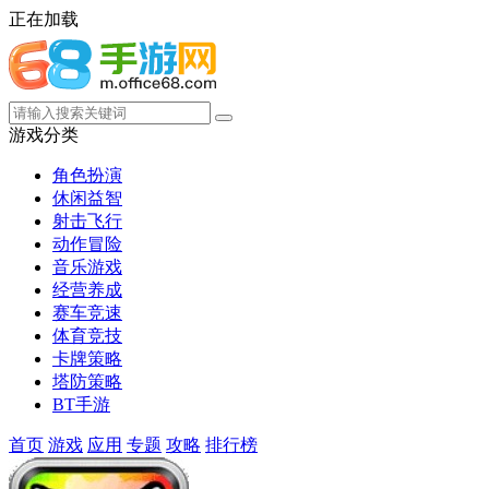
正在加载
游戏分类
角色扮演
休闲益智
射击飞行
动作冒险
音乐游戏
经营养成
赛车竞速
体育竞技
卡牌策略
塔防策略
BT手游
首页
游戏
应用
专题
攻略
排行榜