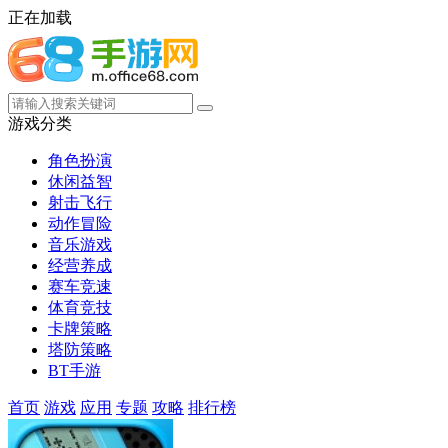
正在加载
游戏分类
角色扮演
休闲益智
射击飞行
动作冒险
音乐游戏
经营养成
赛车竞速
体育竞技
卡牌策略
塔防策略
BT手游
首页
游戏
应用
专题
攻略
排行榜