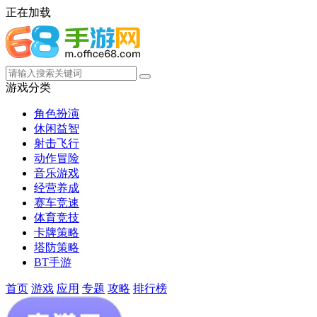
正在加载
游戏分类
角色扮演
休闲益智
射击飞行
动作冒险
音乐游戏
经营养成
赛车竞速
体育竞技
卡牌策略
塔防策略
BT手游
首页
游戏
应用
专题
攻略
排行榜