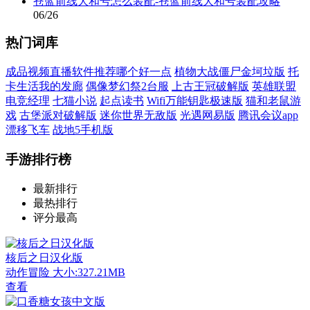
苍蓝前线大和号怎么装配-苍蓝前线大和号装配攻略
06/26
热门词库
成品视频直播软件推荐哪个好一点
植物大战僵尸金坷垃版
托
卡生活我的发廊
偶像梦幻祭2台服
上古王冠破解版
英雄联盟
电竞经理
七猫小说
起点读书
Wifi万能钥匙极速版
猫和老鼠游
戏
古堡派对破解版
迷你世界无敌版
光遇网易版
腾讯会议app
漂移飞车
战地5手机版
手游排行榜
最新排行
最热排行
评分最高
核后之日汉化版
动作冒险
大小:327.21MB
查看