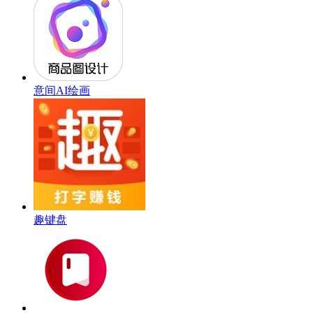
意间AI绘画
趣键盘