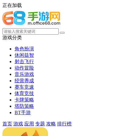
正在加载
游戏分类
角色扮演
休闲益智
射击飞行
动作冒险
音乐游戏
经营养成
赛车竞速
体育竞技
卡牌策略
塔防策略
BT手游
首页
游戏
应用
专题
攻略
排行榜