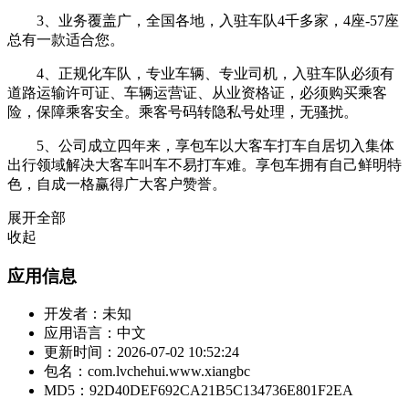
3、业务覆盖广，全国各地，入驻车队4千多家，4座-57座
总有一款适合您。
4、正规化车队，专业车辆、专业司机，入驻车队必须有
道路运输许可证、车辆运营证、从业资格证，必须购买乘客
险，保障乘客安全。乘客号码转隐私号处理，无骚扰。
5、公司成立四年来，享包车以大客车打车自居切入集体
出行领域解决大客车叫车不易打车难。享包车拥有自己鲜明特
色，自成一格赢得广大客户赞誉。
展开全部
收起
应用信息
开发者：
未知
应用语言：
中文
更新时间：
2026-07-02 10:52:24
包名：
com.lvchehui.www.xiangbc
MD5：
92D40DEF692CA21B5C134736E801F2EA