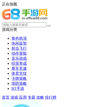
正在加载
游戏分类
角色扮演
休闲益智
射击飞行
动作冒险
音乐游戏
经营养成
赛车竞速
体育竞技
卡牌策略
塔防策略
BT手游
首页
游戏
应用
专题
攻略
排行榜