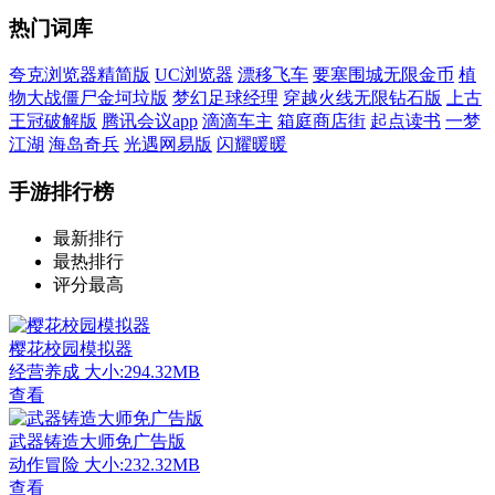
热门词库
夸克浏览器精简版
UC浏览器
漂移飞车
要塞围城无限金币
植
物大战僵尸金坷垃版
梦幻足球经理
穿越火线无限钻石版
上古
王冠破解版
腾讯会议app
滴滴车主
箱庭商店街
起点读书
一梦
江湖
海岛奇兵
光遇网易版
闪耀暖暖
手游排行榜
最新排行
最热排行
评分最高
樱花校园模拟器
经营养成
大小:294.32MB
查看
武器铸造大师免广告版
动作冒险
大小:232.32MB
查看