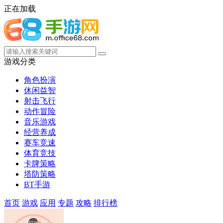
正在加载
游戏分类
角色扮演
休闲益智
射击飞行
动作冒险
音乐游戏
经营养成
赛车竞速
体育竞技
卡牌策略
塔防策略
BT手游
首页
游戏
应用
专题
攻略
排行榜