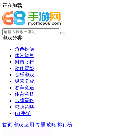
正在加载
游戏分类
角色扮演
休闲益智
射击飞行
动作冒险
音乐游戏
经营养成
赛车竞速
体育竞技
卡牌策略
塔防策略
BT手游
首页
游戏
应用
专题
攻略
排行榜