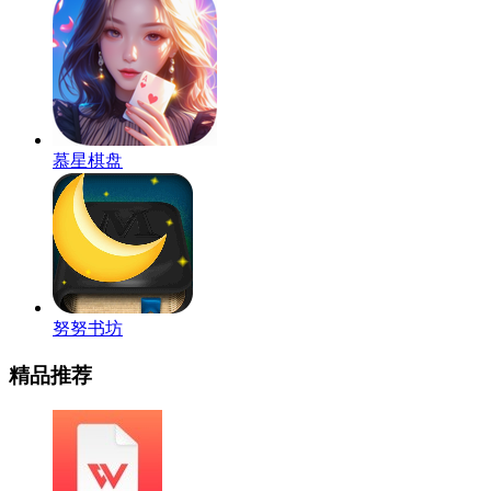
慕星棋盘
努努书坊
精品推荐