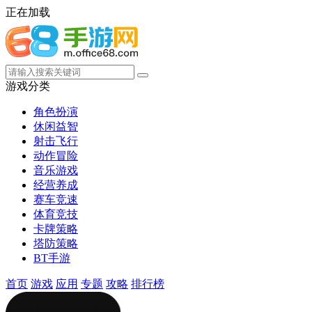
正在加载
游戏分类
角色扮演
休闲益智
射击飞行
动作冒险
音乐游戏
经营养成
赛车竞速
体育竞技
卡牌策略
塔防策略
BT手游
首页
游戏
应用
专题
攻略
排行榜