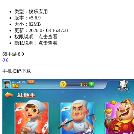
类型：
娱乐应用
版本：
v5.6.9
大小：
82MB
更新：
2026-07-03 16:47:31
权限说明：
点击查看
隐私说明：
点击查看
68手游
8.0
0
0
手机扫码下载