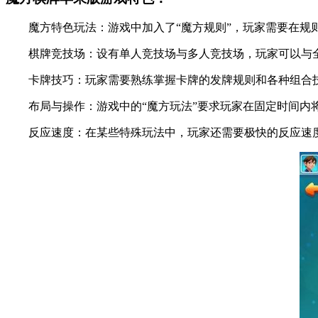
魔方特色玩法：游戏中加入了“魔方规则”，玩家需要在规则
棋牌竞技场：设有单人竞技场与多人竞技场，玩家可以与全
卡牌技巧：玩家需要熟练掌握卡牌的发牌规则和各种组合技
布局与操作：游戏中的“魔方玩法”要求玩家在固定时间内将
反应速度：在某些特殊玩法中，玩家还需要极快的反应速度