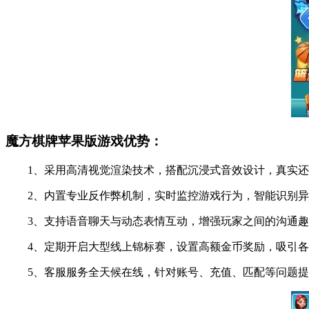
魔方棋牌苹果版游戏优势：
1、采用高清视觉渲染技术，搭配沉浸式音效设计，真实还
2、内置专业反作弊机制，实时监控游戏行为，智能识别异
3、支持语音聊天与动态表情互动，增强玩家之间的沟通趣
4、定期开启大型线上锦标赛，设置高额金币奖励，吸引各
5、客服服务全天候在线，针对账号、充值、匹配等问题提