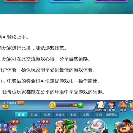
均可轻松上手。
玩家进行比拼，测试游戏技艺。
玩家可在此交流游戏心得，分享游戏策略。
户体验，确保玩家能享受到最佳的游戏体验。
，中奖后的奖金也可快速提游戏币，操作简便。
让每位玩家都能在公平的环境中享受游戏的乐趣。