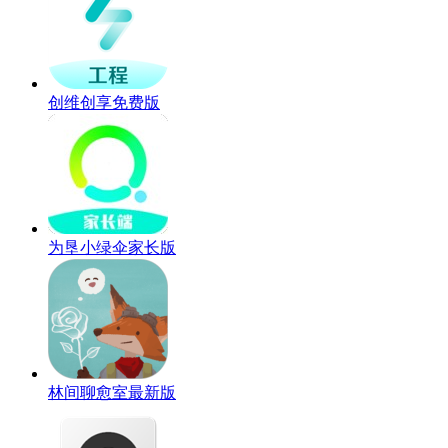
创维创享免费版
为垦小绿伞家长版
林间聊愈室最新版