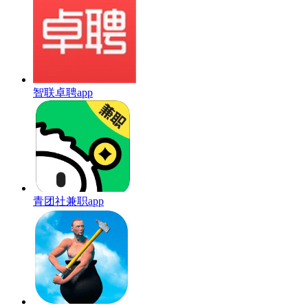
智联卓聘app
青团社兼职app