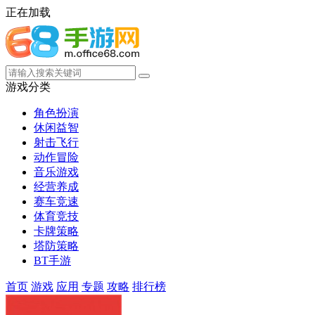
正在加载
游戏分类
角色扮演
休闲益智
射击飞行
动作冒险
音乐游戏
经营养成
赛车竞速
体育竞技
卡牌策略
塔防策略
BT手游
首页
游戏
应用
专题
攻略
排行榜