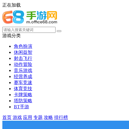
正在加载
游戏分类
角色扮演
休闲益智
射击飞行
动作冒险
音乐游戏
经营养成
赛车竞速
体育竞技
卡牌策略
塔防策略
BT手游
首页
游戏
应用
专题
攻略
排行榜