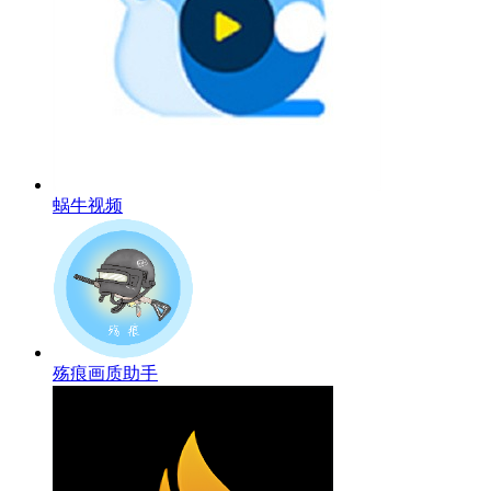
蜗牛视频
殇痕画质助手