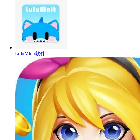
LuluMintr软件