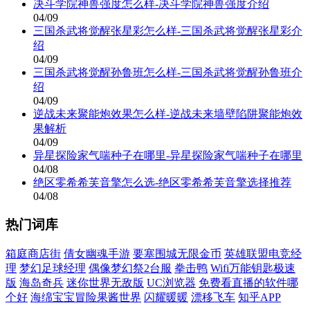
决斗学院神兽强度怎么样-决斗学院神兽强度介绍
04/09
三国杀武将觉醒张星彩怎么样-三国杀武将觉醒张星彩介
绍
04/09
三国杀武将觉醒孙鲁班怎么样-三国杀武将觉醒孙鲁班介
绍
04/09
逆战未来聚能炮效果怎么样-逆战未来墙壁陷阱聚能炮效
果解析
04/09
异星探险家气喘种子在哪里-异星探险家气喘种子在哪里
04/08
绝区零希希芙音擎怎么选-绝区零希希芙音擎选择推荐
04/08
热门词库
箱庭商店街
倩女幽魂手游
要塞围城无限金币
英雄联盟电竞经
理
梦幻足球经理
偶像梦幻祭2台服
拳击鸭
Wifi万能钥匙极速
版
海岛奇兵
迷你世界无敌版
UC浏览器
免费看直播的软件哪
个好
海绵宝宝冒险果酱世界
闪耀暖暖
漂移飞车
知乎APP