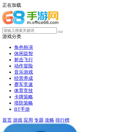
正在加载
游戏分类
角色扮演
休闲益智
射击飞行
动作冒险
音乐游戏
经营养成
赛车竞速
体育竞技
卡牌策略
塔防策略
BT手游
首页
游戏
应用
专题
攻略
排行榜