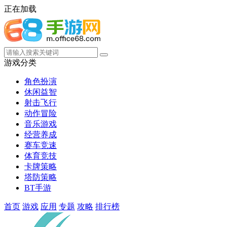
正在加载
游戏分类
角色扮演
休闲益智
射击飞行
动作冒险
音乐游戏
经营养成
赛车竞速
体育竞技
卡牌策略
塔防策略
BT手游
首页
游戏
应用
专题
攻略
排行榜