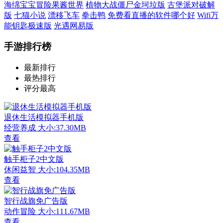
海绵宝宝冒险果酱世界
植物大战僵尸金坷垃版
古堡派对破解
版
七猫小说
漂移飞车
拳击鸭
免费看直播的软件哪个好
Wifi万
能钥匙极速版
光遇网易版
手游排行榜
最新排行
最热排行
评分最高
退休生活模拟器手机版
经营养成
大小:37.30MB
查看
触手柜子2中文版
休闲益智
大小:104.35MB
查看
智行战旗免广告版
动作冒险
大小:111.67MB
查看