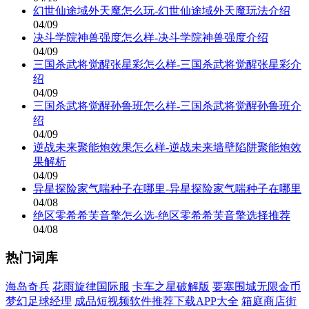
幻世仙途域外天魔怎么玩-幻世仙途域外天魔玩法介绍
04/09
决斗学院神兽强度怎么样-决斗学院神兽强度介绍
04/09
三国杀武将觉醒张星彩怎么样-三国杀武将觉醒张星彩介
绍
04/09
三国杀武将觉醒孙鲁班怎么样-三国杀武将觉醒孙鲁班介
绍
04/09
逆战未来聚能炮效果怎么样-逆战未来墙壁陷阱聚能炮效
果解析
04/09
异星探险家气喘种子在哪里-异星探险家气喘种子在哪里
04/08
绝区零希希芙音擎怎么选-绝区零希希芙音擎选择推荐
04/08
热门词库
海岛奇兵
花雨旋律国际服
卡车之星破解版
要塞围城无限金币
梦幻足球经理
成品短视频软件推荐下载APP大全
箱庭商店街