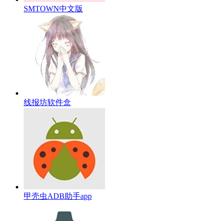
SMTOWN中文版
线报坊软件盒
甲壳虫ADB助手app