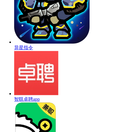
异星指令
智联卓聘app