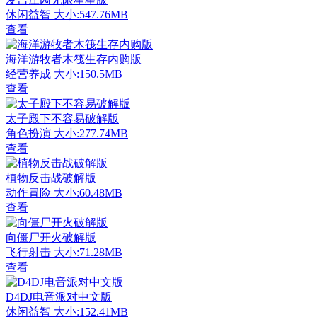
休闲益智
大小:547.76MB
查看
海洋游牧者木筏生存内购版
经营养成
大小:150.5MB
查看
太子殿下不容易破解版
角色扮演
大小:277.74MB
查看
植物反击战破解版
动作冒险
大小:60.48MB
查看
向僵尸开火破解版
飞行射击
大小:71.28MB
查看
D4DJ电音派对中文版
休闲益智
大小:152.41MB