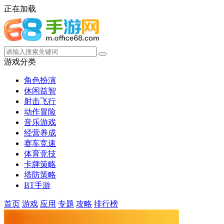
正在加载
游戏分类
角色扮演
休闲益智
射击飞行
动作冒险
音乐游戏
经营养成
赛车竞速
体育竞技
卡牌策略
塔防策略
BT手游
首页
游戏
应用
专题
攻略
排行榜