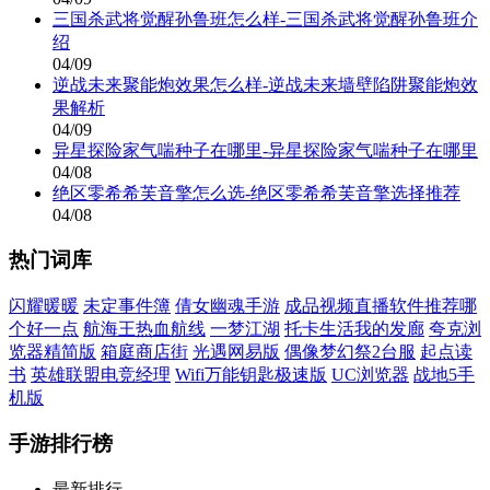
三国杀武将觉醒孙鲁班怎么样-三国杀武将觉醒孙鲁班介
绍
04/09
逆战未来聚能炮效果怎么样-逆战未来墙壁陷阱聚能炮效
果解析
04/09
异星探险家气喘种子在哪里-异星探险家气喘种子在哪里
04/08
绝区零希希芙音擎怎么选-绝区零希希芙音擎选择推荐
04/08
热门词库
闪耀暖暖
未定事件簿
倩女幽魂手游
成品视频直播软件推荐哪
个好一点
航海王热血航线
一梦江湖
托卡生活我的发廊
夸克浏
览器精简版
箱庭商店街
光遇网易版
偶像梦幻祭2台服
起点读
书
英雄联盟电竞经理
Wifi万能钥匙极速版
UC浏览器
战地5手
机版
手游排行榜
最新排行