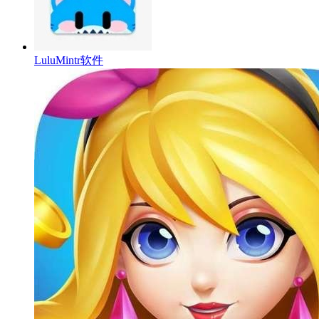
LuluMintr软件