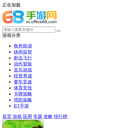
正在加载
游戏分类
角色扮演
休闲益智
射击飞行
动作冒险
音乐游戏
经营养成
赛车竞速
体育竞技
卡牌策略
塔防策略
BT手游
首页
游戏
应用
专题
攻略
排行榜