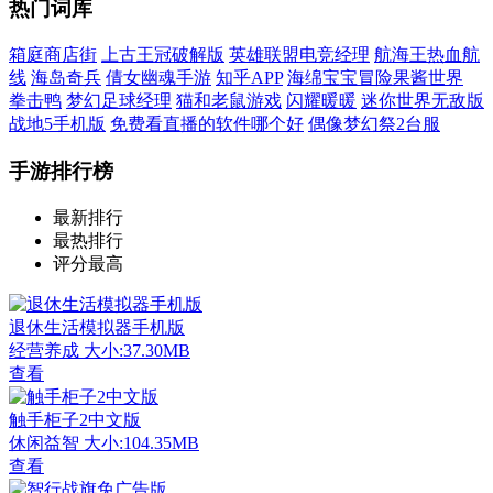
热门词库
箱庭商店街
上古王冠破解版
英雄联盟电竞经理
航海王热血航
线
海岛奇兵
倩女幽魂手游
知乎APP
海绵宝宝冒险果酱世界
拳击鸭
梦幻足球经理
猫和老鼠游戏
闪耀暖暖
迷你世界无敌版
战地5手机版
免费看直播的软件哪个好
偶像梦幻祭2台服
手游排行榜
最新排行
最热排行
评分最高
退休生活模拟器手机版
经营养成
大小:37.30MB
查看
触手柜子2中文版
休闲益智
大小:104.35MB
查看