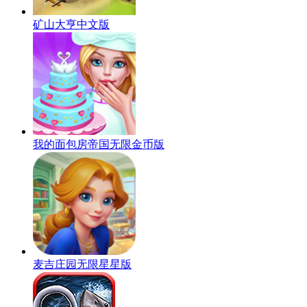
矿山大亨中文版
我的面包房帝国无限金币版
麦吉庄园无限星星版