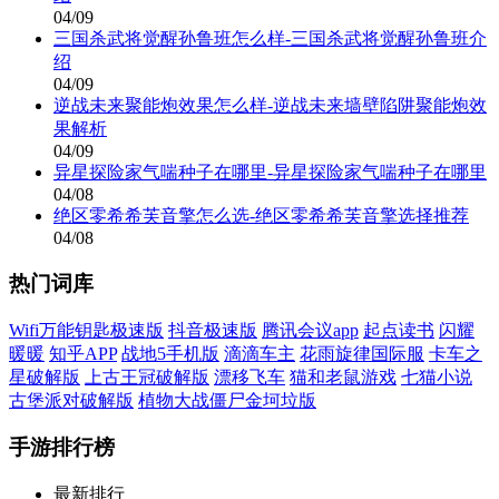
04/09
三国杀武将觉醒孙鲁班怎么样-三国杀武将觉醒孙鲁班介
绍
04/09
逆战未来聚能炮效果怎么样-逆战未来墙壁陷阱聚能炮效
果解析
04/09
异星探险家气喘种子在哪里-异星探险家气喘种子在哪里
04/08
绝区零希希芙音擎怎么选-绝区零希希芙音擎选择推荐
04/08
热门词库
Wifi万能钥匙极速版
抖音极速版
腾讯会议app
起点读书
闪耀
暖暖
知乎APP
战地5手机版
滴滴车主
花雨旋律国际服
卡车之
星破解版
上古王冠破解版
漂移飞车
猫和老鼠游戏
七猫小说
古堡派对破解版
植物大战僵尸金坷垃版
手游排行榜
最新排行