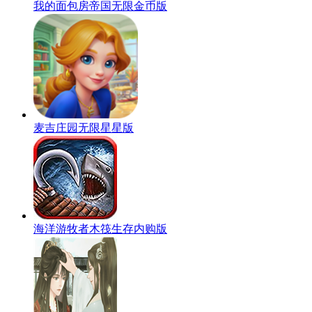
我的面包房帝国无限金币版
麦吉庄园无限星星版
海洋游牧者木筏生存内购版