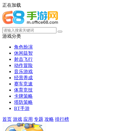
正在加载
游戏分类
角色扮演
休闲益智
射击飞行
动作冒险
音乐游戏
经营养成
赛车竞速
体育竞技
卡牌策略
塔防策略
BT手游
首页
游戏
应用
专题
攻略
排行榜