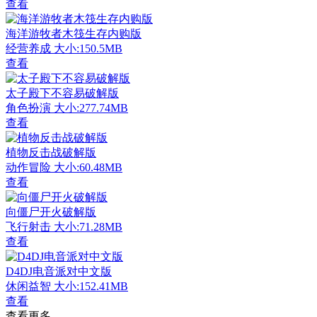
查看
海洋游牧者木筏生存内购版
经营养成
大小:150.5MB
查看
太子殿下不容易破解版
角色扮演
大小:277.74MB
查看
植物反击战破解版
动作冒险
大小:60.48MB
查看
向僵尸开火破解版
飞行射击
大小:71.28MB
查看
D4DJ电音派对中文版
休闲益智
大小:152.41MB
查看
查看更多