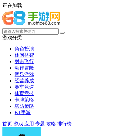
正在加载
游戏分类
角色扮演
休闲益智
射击飞行
动作冒险
音乐游戏
经营养成
赛车竞速
体育竞技
卡牌策略
塔防策略
BT手游
首页
游戏
应用
专题
攻略
排行榜