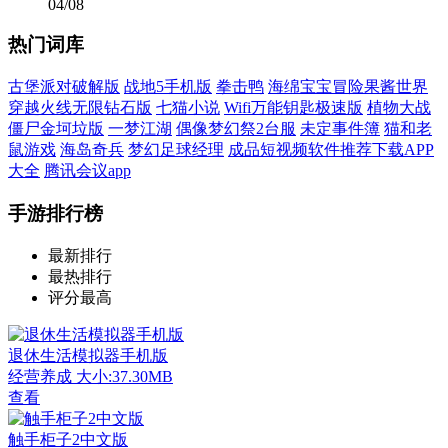
04/08
热门词库
古堡派对破解版
战地5手机版
拳击鸭
海绵宝宝冒险果酱世界
穿越火线无限钻石版
七猫小说
Wifi万能钥匙极速版
植物大战
僵尸金坷垃版
一梦江湖
偶像梦幻祭2台服
未定事件簿
猫和老
鼠游戏
海岛奇兵
梦幻足球经理
成品短视频软件推荐下载APP
大全
腾讯会议app
手游排行榜
最新排行
最热排行
评分最高
退休生活模拟器手机版
经营养成
大小:37.30MB
查看
触手柜子2中文版