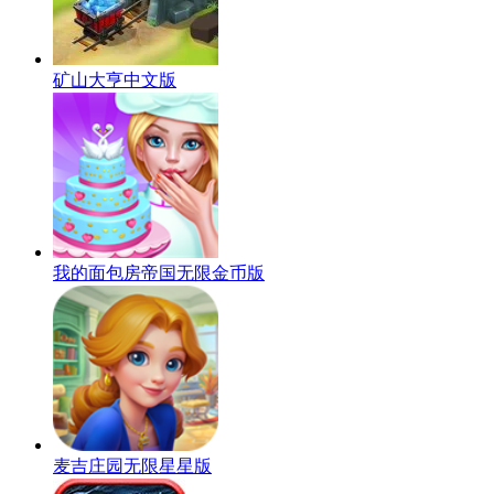
矿山大亨中文版
我的面包房帝国无限金币版
麦吉庄园无限星星版