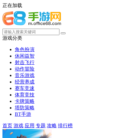
正在加载
游戏分类
角色扮演
休闲益智
射击飞行
动作冒险
音乐游戏
经营养成
赛车竞速
体育竞技
卡牌策略
塔防策略
BT手游
首页
游戏
应用
专题
攻略
排行榜