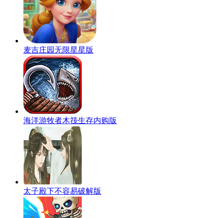
麦吉庄园无限星星版
海洋游牧者木筏生存内购版
太子殿下不容易破解版