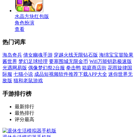
水晶方块红包版
角色扮演
查看
热门词库
海岛奇兵
倩女幽魂手游
穿越火线无限钻石版
海绵宝宝冒险果
酱世界
梦幻足球经理
要塞围城无限金币
Wifi万能钥匙极速版
光遇网易版
偶像梦幻祭2台服
拳击鸭
箱庭商店街
花雨旋律国
际服
七猫小说
成品短视频软件推荐下载APP大全
迷你世界无
敌版
猫和老鼠游戏
手游排行榜
最新排行
最热排行
评分最高