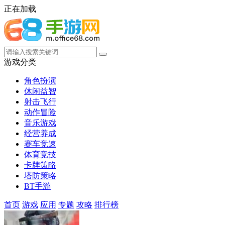
正在加载
游戏分类
角色扮演
休闲益智
射击飞行
动作冒险
音乐游戏
经营养成
赛车竞速
体育竞技
卡牌策略
塔防策略
BT手游
首页
游戏
应用
专题
攻略
排行榜