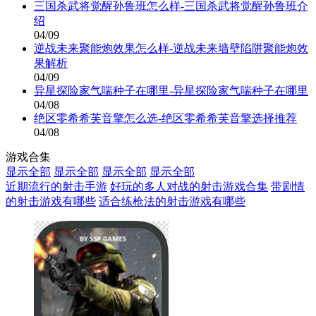
三国杀武将觉醒孙鲁班怎么样-三国杀武将觉醒孙鲁班介
绍
04/09
逆战未来聚能炮效果怎么样-逆战未来墙壁陷阱聚能炮效
果解析
04/09
异星探险家气喘种子在哪里-异星探险家气喘种子在哪里
04/08
绝区零希希芙音擎怎么选-绝区零希希芙音擎选择推荐
04/08
游戏合集
显示全部
显示全部
显示全部
显示全部
近期流行的射击手游
好玩的多人对战的射击游戏合集
带剧情
的射击游戏有哪些
适合练枪法的射击游戏有哪些