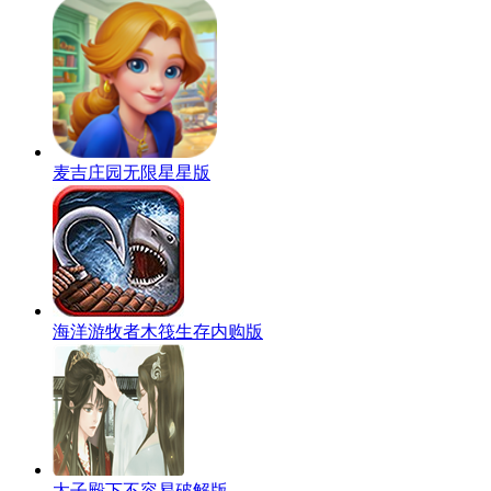
麦吉庄园无限星星版
海洋游牧者木筏生存内购版
太子殿下不容易破解版