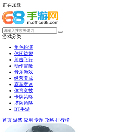
正在加载
游戏分类
角色扮演
休闲益智
射击飞行
动作冒险
音乐游戏
经营养成
赛车竞速
体育竞技
卡牌策略
塔防策略
BT手游
首页
游戏
应用
专题
攻略
排行榜