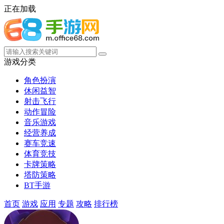
正在加载
游戏分类
角色扮演
休闲益智
射击飞行
动作冒险
音乐游戏
经营养成
赛车竞速
体育竞技
卡牌策略
塔防策略
BT手游
首页
游戏
应用
专题
攻略
排行榜