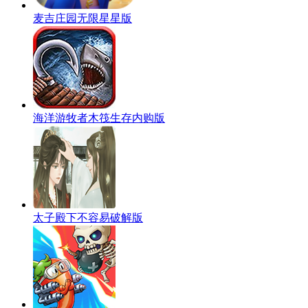
麦吉庄园无限星星版
海洋游牧者木筏生存内购版
太子殿下不容易破解版