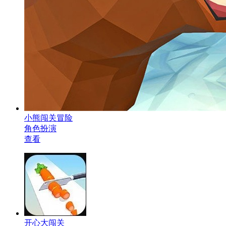
小熊闯关冒险
角色扮演
查看
开心大闯关