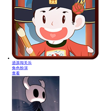
逍遥闯关乐
角色扮演
查看