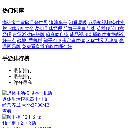
热门词库
海绵宝宝冒险果酱世界
滴滴车主
闪耀暖暖
成品短视频软件推
荐下载APP大全
梦幻足球经理
航海王热血航线
英雄联盟电竞
经理
古堡派对破解版
箱庭商店街
成品视频直播软件推荐哪个
好一点
战地5手机版
知乎APP
未定事件簿
迷你世界无敌版
光
遇网易版
免费看直播的软件哪个好
手游排行榜
最新排行
最热排行
评分最高
退休生活模拟器手机版
经营养成
大小:37.30MB
查看
触手柜子2中文版