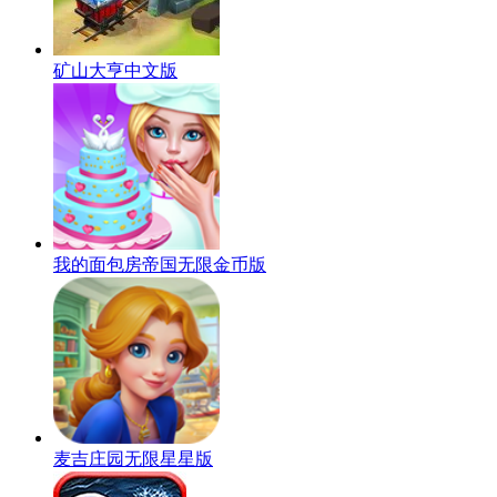
矿山大亨中文版
我的面包房帝国无限金币版
麦吉庄园无限星星版