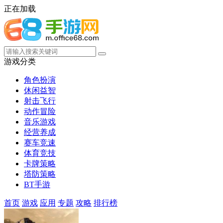
正在加载
游戏分类
角色扮演
休闲益智
射击飞行
动作冒险
音乐游戏
经营养成
赛车竞速
体育竞技
卡牌策略
塔防策略
BT手游
首页
游戏
应用
专题
攻略
排行榜