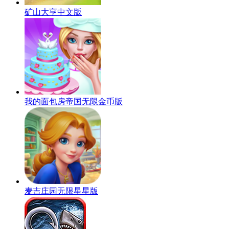
矿山大亨中文版
我的面包房帝国无限金币版
麦吉庄园无限星星版