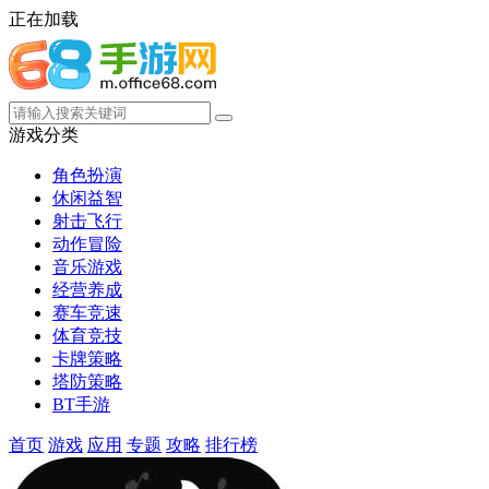
正在加载
游戏分类
角色扮演
休闲益智
射击飞行
动作冒险
音乐游戏
经营养成
赛车竞速
体育竞技
卡牌策略
塔防策略
BT手游
首页
游戏
应用
专题
攻略
排行榜