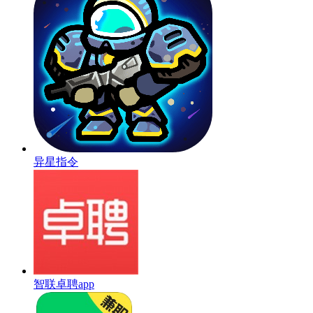
异星指令
智联卓聘app