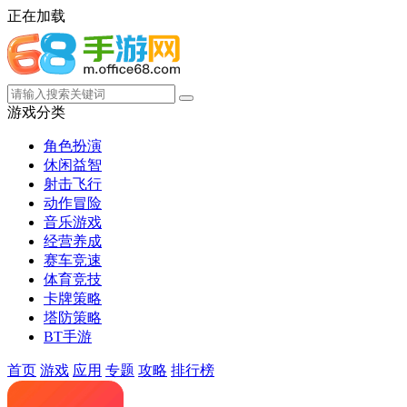
正在加载
游戏分类
角色扮演
休闲益智
射击飞行
动作冒险
音乐游戏
经营养成
赛车竞速
体育竞技
卡牌策略
塔防策略
BT手游
首页
游戏
应用
专题
攻略
排行榜