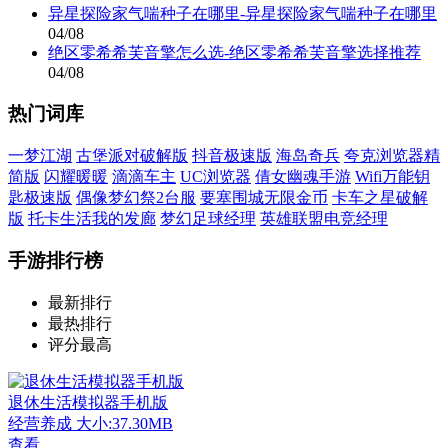
异星探险家气喘种子在哪里-异星探险家气喘种子在哪里
04/08
绝区零希希芙音擎怎么选-绝区零希希芙音擎选择推荐
04/08
热门词库
一梦江湖
古堡派对破解版
抖音极速版
海岛奇兵
夸克浏览器精
简版
闪耀暖暖
滴滴车主
UC浏览器
倩女幽魂手游
Wifi万能钥
匙极速版
偶像梦幻祭2台服
要塞围城无限金币
卡车之星破解
版
托卡生活我的发廊
梦幻足球经理
英雄联盟电竞经理
手游排行榜
最新排行
最热排行
评分最高
退休生活模拟器手机版
经营养成
大小:37.30MB
查看