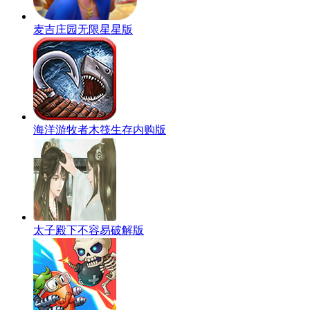
麦吉庄园无限星星版
海洋游牧者木筏生存内购版
太子殿下不容易破解版