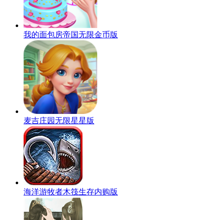
我的面包房帝国无限金币版
麦吉庄园无限星星版
海洋游牧者木筏生存内购版