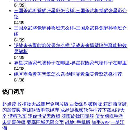
04/09
三国杀武将觉醒张星彩怎么样-三国杀武将觉醒张星彩介
绍
04/09
三国杀武将觉醒孙鲁班怎么样-三国杀武将觉醒孙鲁班介
绍
04/09
逆战未来聚能炮效果怎么样-逆战未来墙壁陷阱聚能炮效
果解析
04/09
异星探险家气喘种子在哪里-异星探险家气喘种子在哪里
04/08
绝区零希希芙音擎怎么选-绝区零希希芙音擎选择推荐
04/08
热门词库
起点读书
植物大战僵尸金坷垃版
古堡派对破解版
箱庭商店街
闪耀暖暖
英雄联盟电竞经理
成品短视频软件推荐下载APP大
全
漂移飞车
迷你世界无敌版
花雨旋律国际服
倩女幽魂手游
未定事件簿
要塞围城无限金币
战地5手机版
知乎APP
一梦江
湖