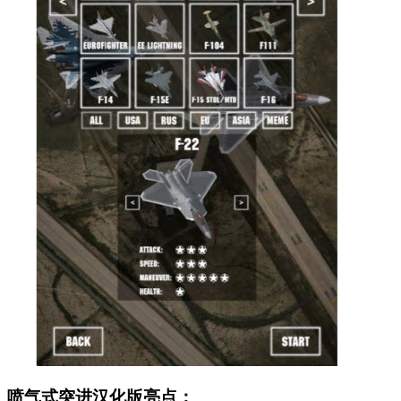
喷气式突进汉化版亮点：