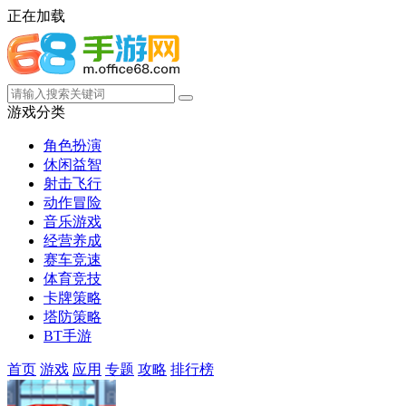
正在加载
游戏分类
角色扮演
休闲益智
射击飞行
动作冒险
音乐游戏
经营养成
赛车竞速
体育竞技
卡牌策略
塔防策略
BT手游
首页
游戏
应用
专题
攻略
排行榜