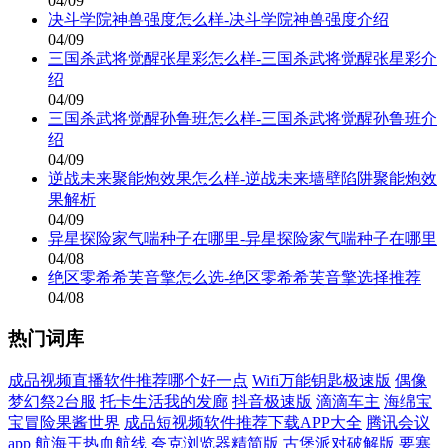
04/09
决斗学院神兽强度怎么样-决斗学院神兽强度介绍
04/09
三国杀武将觉醒张星彩怎么样-三国杀武将觉醒张星彩介
绍
04/09
三国杀武将觉醒孙鲁班怎么样-三国杀武将觉醒孙鲁班介
绍
04/09
逆战未来聚能炮效果怎么样-逆战未来墙壁陷阱聚能炮效
果解析
04/09
异星探险家气喘种子在哪里-异星探险家气喘种子在哪里
04/08
绝区零希希芙音擎怎么选-绝区零希希芙音擎选择推荐
04/08
热门词库
成品视频直播软件推荐哪个好一点
Wifi万能钥匙极速版
偶像
梦幻祭2台服
托卡生活我的发廊
抖音极速版
滴滴车主
海绵宝
宝冒险果酱世界
成品短视频软件推荐下载APP大全
腾讯会议
app
航海王热血航线
夸克浏览器精简版
古堡派对破解版
要塞