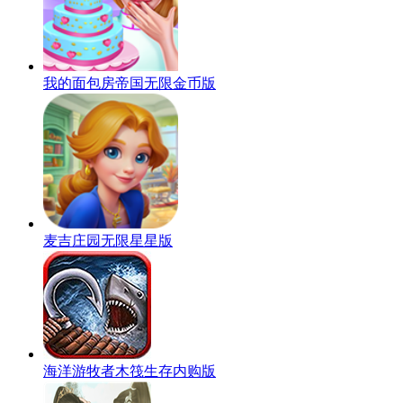
我的面包房帝国无限金币版
麦吉庄园无限星星版
海洋游牧者木筏生存内购版