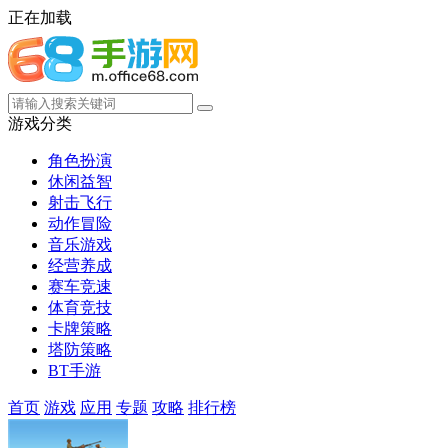
正在加载
游戏分类
角色扮演
休闲益智
射击飞行
动作冒险
音乐游戏
经营养成
赛车竞速
体育竞技
卡牌策略
塔防策略
BT手游
首页
游戏
应用
专题
攻略
排行榜