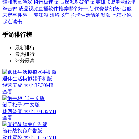
猫和老鼠游戏
抖音极速版
古堡派对破解版
英雄联盟电竞经理
拳击鸭
成品视频直播软件推荐哪个好一点
偶像梦幻祭2台服
未定事件簿
一梦江湖
漂移飞车
托卡生活我的发廊
七猫小说
起点读书
手游排行榜
最新排行
最热排行
评分最高
退休生活模拟器手机版
经营养成
大小:37.30MB
查看
触手柜子2中文版
休闲益智
大小:104.35MB
查看
智行战旗免广告版
动作冒险
大小:111.67MB