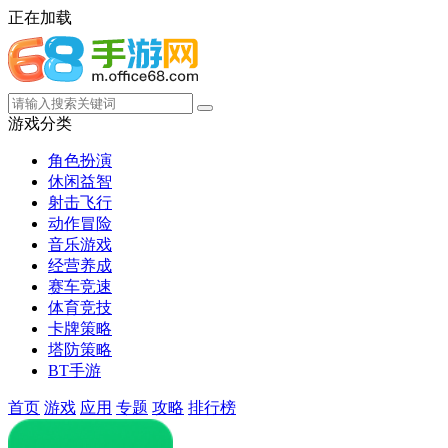
正在加载
游戏分类
角色扮演
休闲益智
射击飞行
动作冒险
音乐游戏
经营养成
赛车竞速
体育竞技
卡牌策略
塔防策略
BT手游
首页
游戏
应用
专题
攻略
排行榜