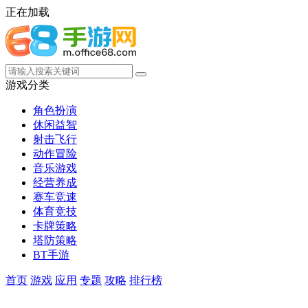
正在加载
游戏分类
角色扮演
休闲益智
射击飞行
动作冒险
音乐游戏
经营养成
赛车竞速
体育竞技
卡牌策略
塔防策略
BT手游
首页
游戏
应用
专题
攻略
排行榜