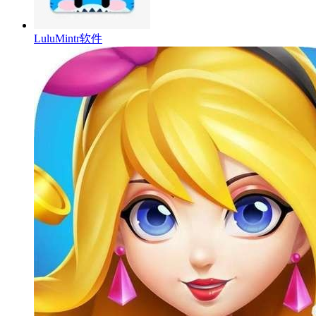
LuluMintr软件