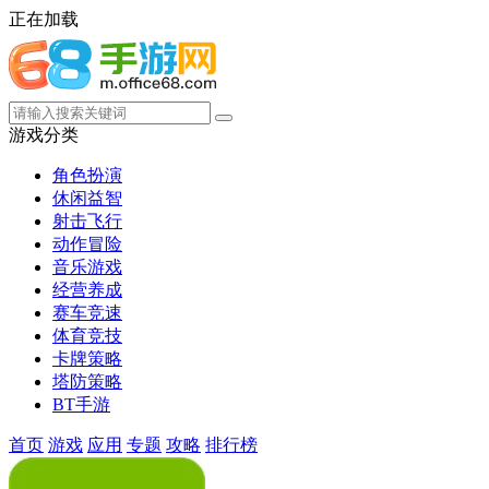
正在加载
游戏分类
角色扮演
休闲益智
射击飞行
动作冒险
音乐游戏
经营养成
赛车竞速
体育竞技
卡牌策略
塔防策略
BT手游
首页
游戏
应用
专题
攻略
排行榜