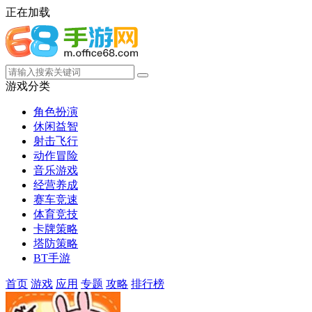
正在加载
游戏分类
角色扮演
休闲益智
射击飞行
动作冒险
音乐游戏
经营养成
赛车竞速
体育竞技
卡牌策略
塔防策略
BT手游
首页
游戏
应用
专题
攻略
排行榜