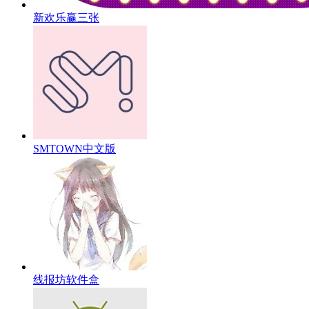
新欢乐赢三张
SMTOWN中文版
线报坊软件盒