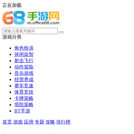
正在加载
游戏分类
角色扮演
休闲益智
射击飞行
动作冒险
音乐游戏
经营养成
赛车竞速
体育竞技
卡牌策略
塔防策略
BT手游
首页
游戏
应用
专题
攻略
排行榜