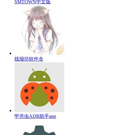
SMTOWN中文版
线报坊软件盒
甲壳虫ADB助手app