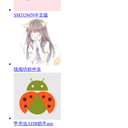
SMTOWN中文版
线报坊软件盒
甲壳虫ADB助手app