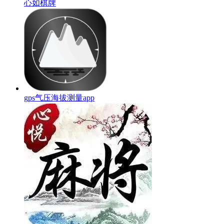
心如棋牌
gps气压海拔测量app