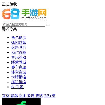
正在加载
游戏分类
角色扮演
休闲益智
射击飞行
动作冒险
音乐游戏
经营养成
赛车竞速
体育竞技
卡牌策略
塔防策略
BT手游
首页
游戏
应用
专题
攻略
排行榜