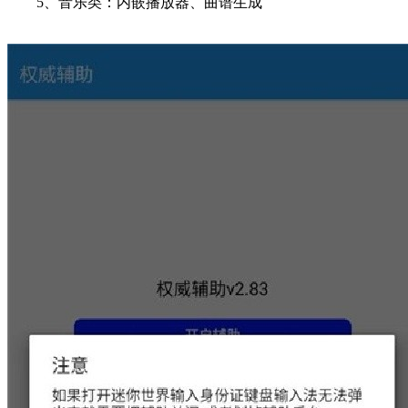
‌5、音乐类‌：内嵌播放器、曲谱生成‌