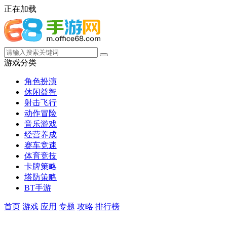
正在加载
游戏分类
角色扮演
休闲益智
射击飞行
动作冒险
音乐游戏
经营养成
赛车竞速
体育竞技
卡牌策略
塔防策略
BT手游
首页
游戏
应用
专题
攻略
排行榜