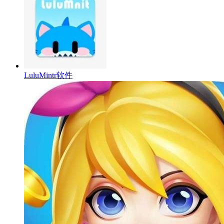
LuluMintr软件